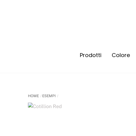
Prodotti
Colore
Energizzante e Rinfrescante
Energizzante e Rinfrescante
HOME
ESEMPI