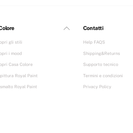
 Colore
Contatti
pri gli stili
Help FAQS
opri i mood
Shipping&Returns
opri Casa Colore
Supporto tecnico
 pittura Royal Paint
Termini e condizioni
 smalto Royal Paint
Privacy Policy