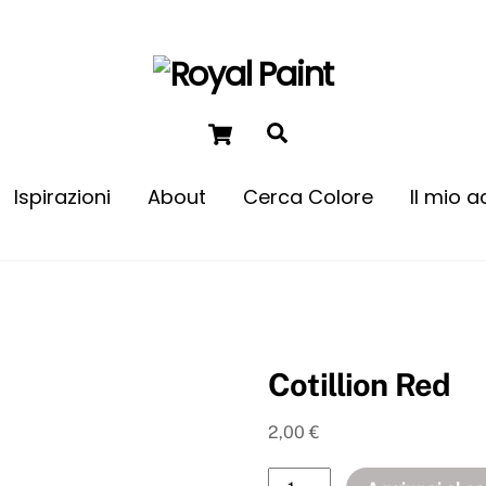
Ispirazioni
About
Cerca Colore
Il mio 
Come dare un tocco di colore
Cotillion Red
2,00
€