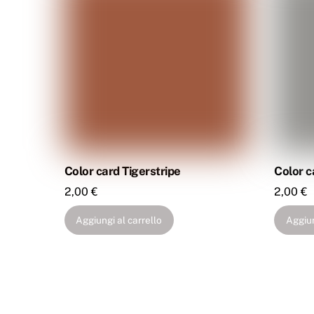
Color card Tigerstripe
Color c
2,00
€
2,00
€
Aggiungi al carrello
Aggiun