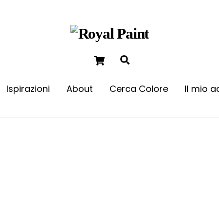
Ispirazioni
About
Cerca Colore
Il mio 
Come dare un tocco di colore