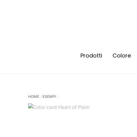
Prodotti
Colore
Energizzante e Rinfrescante
Energizzante e Rinfrescante
HOME
ESEMPI