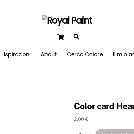
Ispirazioni
About
Cerca Colore
Il mio 
Come dare un tocco di colore
Color card Hear
2,00
€