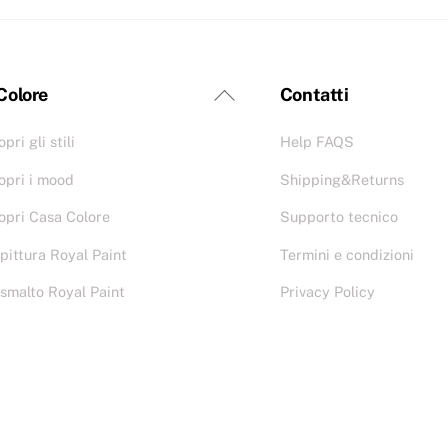
 Colore
Contatti
pri gli stili
Help FAQS
opri i mood
Shipping&Returns
opri Casa Colore
Supporto tecnico
 pittura Royal Paint
Termini e condizioni
 smalto Royal Paint
Privacy Policy