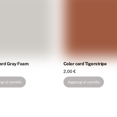
card Gray Foam
Color card Tigerstripe
2,00
€
gi al carrello
Aggiungi al carrello