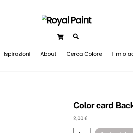
Ispirazioni
About
Cerca Colore
Il mio 
Come dare un tocco di colore
Color card Bac
2,00
€