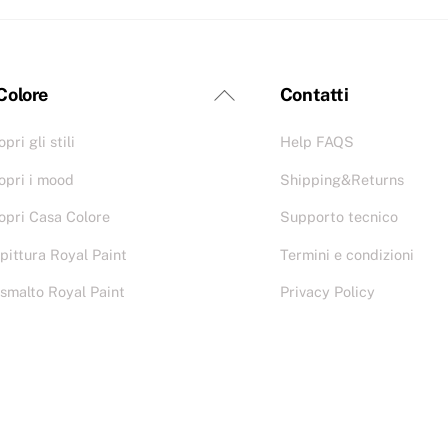
 Colore
Contatti
pri gli stili
Help FAQS
opri i mood
Shipping&Returns
opri Casa Colore
Supporto tecnico
 pittura Royal Paint
Termini e condizioni
 smalto Royal Paint
Privacy Policy