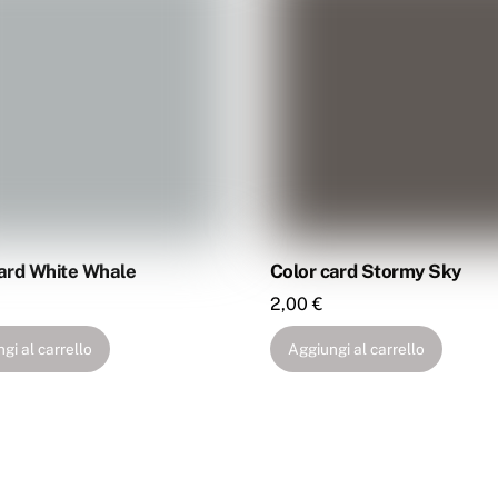
card White Whale
Color card Stormy Sky
2,00
€
gi al carrello
Aggiungi al carrello