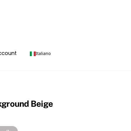
account
Italiano
kground Beige