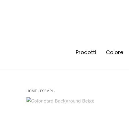
Prodotti
Colore
Energizzante e Rinfrescante
Energizzante e Rinfrescante
HOME
ESEMPI